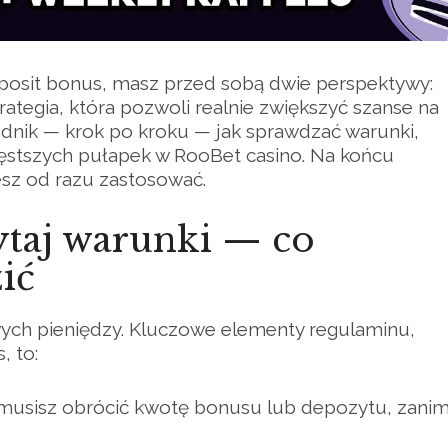
eposit bonus, masz przed sobą dwie perspektywy:
rategia, która pozwoli realnie zwiększyć szanse na
odnik — krok po kroku — jak sprawdzać warunki,
ęstszych pułapek w RooBet casino. Na końcu
esz od razu zastosować.
ytaj warunki — co
ić
ych pieniędzy. Kluczowe elementy regulaminu,
, to:
 musisz obrócić kwotę bonusu lub depozytu, zani