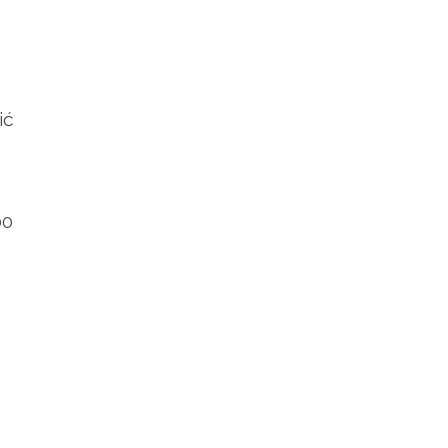
ić
00