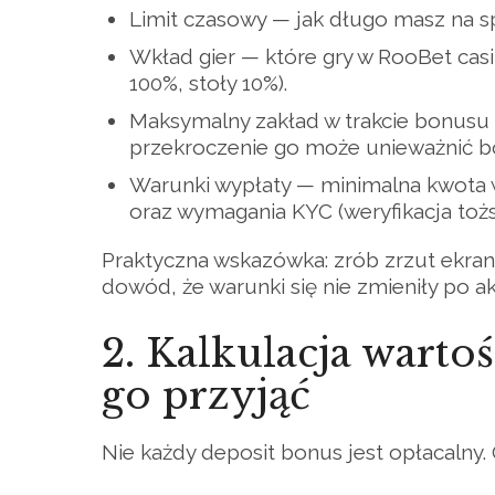
Limit czasowy — jak długo masz na s
Wkład gier — które gry w RooBet casino
100%, stoły 10%).
Maksymalny zakład w trakcie bonusu —
przekroczenie go może unieważnić b
Warunki wypłaty — minimalna kwota 
oraz wymagania KYC (weryfikacja toż
Praktyczna wskazówka: zrób zrzut ekranu
dowód, że warunki się nie zmieniły po ak
2. Kalkulacja warto
go przyjąć
Nie każdy deposit bonus jest opłacalny. 