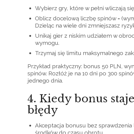
Wybierz gry, które w pełni wliczają si
Oblicz docelową liczbę spinów = (wy
Dzieląc na wiele dni zmniejszasz ryzy
Unikaj gier z niskim udziałem w obroci
wymogu.
Trzymaj się limitu maksymalnego zak
Przykład praktyczny: bonus 50 PLN, wy
spinów. Rozłóż je na 10 dni po 300 spin
jednego dnia.
4. Kiedy bonus staj
błędy
Akceptacja bonusu bez sprawdzenia 
środków do czasu obrotu.