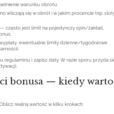
pełnienie warunku obrotu.
 wliczają się w obrót i w jakim procencie (np. slot
 często jest limit na pojedynczy spin/zakład,
onus.
wypłaty, ewentualne limity dzienne/tygodniowe
samości).
 regulaminu i zapisz daty. W razie sporu przyda si
tywacji.
ści bonusa — kiedy warto
Oblicz realną wartość w kilku krokach: