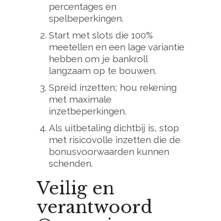
percentages en
spelbeperkingen.
Start met slots die 100%
meetellen en een lage variantie
hebben om je bankroll
langzaam op te bouwen.
Spreid inzetten; hou rekening
met maximale
inzetbeperkingen.
Als uitbetaling dichtbij is, stop
met risicovolle inzetten die de
bonusvoorwaarden kunnen
schenden.
Veilig en
verantwoord