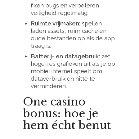
fixen bugs en verbeteren
veiligheid regelmatig.
Ruimte vrijmaken:
spellen
laden assets; ruim cache en
oude bestanden op als de app
traag is.
Batterij- en datagebruik:
zet
hoge-res grafieken uit als je op
mobiel internet speelt om
dataverbruik en hitte te
verminderen.
One casino
bonus: hoe je
hem écht benut