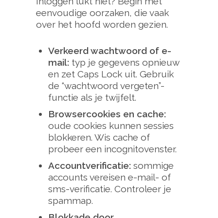
Inloggen lukt niet? Begin met
eenvoudige oorzaken, die vaak
over het hoofd worden gezien.
Verkeerd wachtwoord of e-
mail:
typ je gegevens opnieuw
en zet Caps Lock uit. Gebruik
de “wachtwoord vergeten”-
functie als je twijfelt.
Browsercookies en cache:
oude cookies kunnen sessies
blokkeren. Wis cache of
probeer een incognitovenster.
Accountverificatie:
sommige
accounts vereisen e-mail- of
sms-verificatie. Controleer je
spammap.
Blokkade door