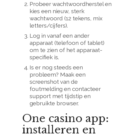
Probeer wachtwoordherstel en
kies een nieuw, sterk
wachtwoord (12 tekens, mix
letters/cijfers).
Log in vanaf een ander
apparaat (telefoon of tablet)
om te zien of het apparaat-
specifiek is.
Is er nog steeds een
probleem? Maak een
screenshot van de
foutmelding en contacteer
support met tijdstip en
gebruikte browser.
One casino app:
installeren en