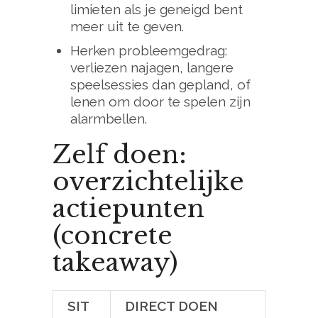
limieten als je geneigd bent
meer uit te geven.
Herken probleemgedrag:
verliezen najagen, langere
speelsessies dan gepland, of
lenen om door te spelen zijn
alarmbellen.
Zelf doen:
overzichtelijke
actiepunten
(concrete
takeaway)
SIT
DIRECT DOEN