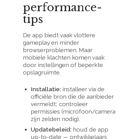
performance-
tips
De app biedt vaak vlottere
gameplay en minder
browserproblemen. Maar
mobiele klachten komen vaak
door instellingen of beperkte
opslagruimte.
Installatie:
installeer via de
officiële bron die de aanbieder
vermeldt; controleer
permissies (microfoon/camera
zijn zelden nodig).
Updatebeleid:
houd de app
up-to-date — ontwikkelaars