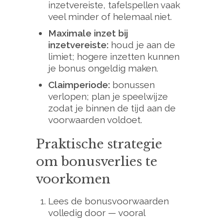
inzetvereiste, tafelspellen vaak
veel minder of helemaal niet.
Maximale inzet bij
inzetvereiste:
houd je aan de
limiet; hogere inzetten kunnen
je bonus ongeldig maken.
Claimperiode:
bonussen
verlopen; plan je speelwijze
zodat je binnen de tijd aan de
voorwaarden voldoet.
Praktische strategie
om bonusverlies te
voorkomen
Lees de bonusvoorwaarden
volledig door — vooral