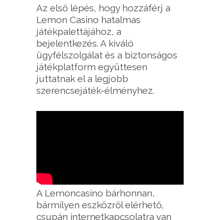
Az első lépés, hogy hozzáférj a
Lemon Casino hatalmas
játékpalettájához, a
bejelentkezés. A kiváló
ügyfélszolgálat és a biztonságos
játékplatform együttesen
juttatnak el a legjobb
szerencsejáték-élményhez.
A Lemoncasino bárhonnan,
bármilyen eszközről elérhető,
csupán internetkapcsolatra van