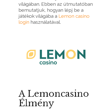
világában. Ebben az útmutatóban
bemutatjuk, hogyan lépj be a
játékok világába a
Lemon casino
login
használatával.
A Lemoncasino
Élmény