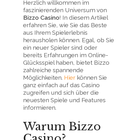
Herzlich willkommen im
faszinierenden Universum von
Bizzo Casino
! In diesem Artikel
erfahren Sie, wie Sie das Beste
aus Ihrem Spielerlebnis
herausholen können. Egal, ob Sie
ein neuer Spieler sind oder
bereits Erfahrungen im Online-
Glücksspiel haben, bietet Bizzo
zahlreiche spannende
Möglichkeiten.
Hier
können Sie
ganz einfach auf das Casino
zugreifen und sich über die
neuesten Spiele und Features
informieren.
Warum Bizzo
Casino?