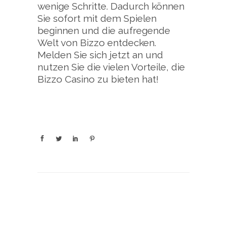
wenige Schritte. Dadurch können
Sie sofort mit dem Spielen
beginnen und die aufregende
Welt von Bizzo entdecken.
Melden Sie sich jetzt an und
nutzen Sie die vielen Vorteile, die
Bizzo Casino zu bieten hat!