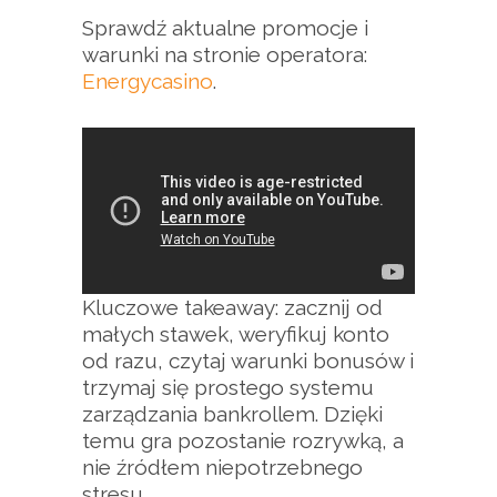
Sprawdź aktualne promocje i
warunki na stronie operatora:
Energycasino
.
Kluczowe takeaway: zacznij od
małych stawek, weryfikuj konto
od razu, czytaj warunki bonusów i
trzymaj się prostego systemu
zarządzania bankrollem. Dzięki
temu gra pozostanie rozrywką, a
nie źródłem niepotrzebnego
stresu.