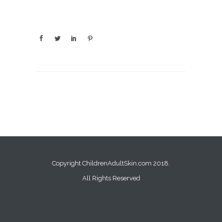
Copyright ChildrenAdultSkin.com 2018.
All Rights Reserved