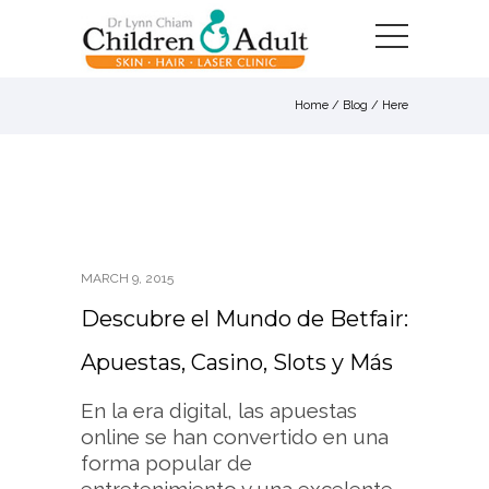
Home
/
Blog
/ Here
MARCH 9, 2015
Descubre el Mundo de Betfair:
Apuestas, Casino, Slots y Más
En la era digital, las apuestas
online se han convertido en una
forma popular de