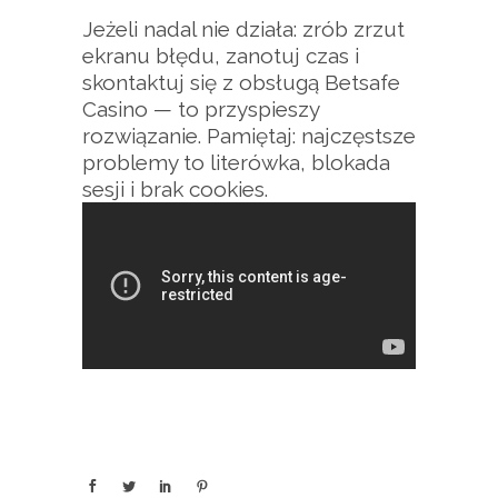
Jeżeli nadal nie działa: zrób zrzut
ekranu błędu, zanotuj czas i
skontaktuj się z obsługą Betsafe
Casino — to przyspieszy
rozwiązanie. Pamiętaj: najczęstsze
problemy to literówka, blokada
sesji i brak cookies.