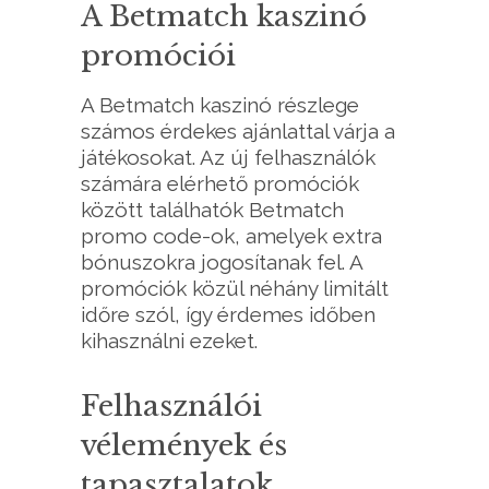
A Betmatch kaszinó
promóciói
A Betmatch kaszinó részlege
számos érdekes ajánlattal várja a
játékosokat. Az új felhasználók
számára elérhető promóciók
között találhatók Betmatch
promo code-ok, amelyek extra
bónuszokra jogosítanak fel. A
promóciók közül néhány limitált
időre szól, így érdemes időben
kihasználni ezeket.
Felhasználói
vélemények és
tapasztalatok