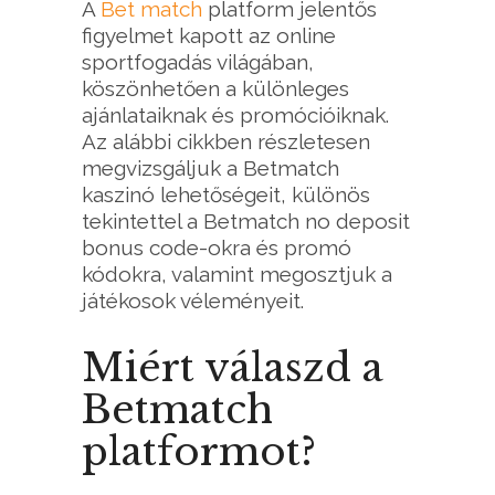
A
Bet match
platform jelentős
figyelmet kapott az online
sportfogadás világában,
köszönhetően a különleges
ajánlataiknak és promócióiknak.
Az alábbi cikkben részletesen
megvizsgáljuk a Betmatch
kaszinó lehetőségeit, különös
tekintettel a Betmatch no deposit
bonus code-okra és promó
kódokra, valamint megosztjuk a
játékosok véleményeit.
Miért válaszd a
Betmatch
platformot?