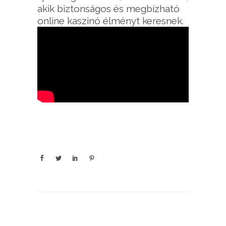
akik biztonságos és megbízható
online kaszinó élményt keresnek.