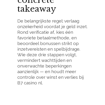
takeaway
De belangrijkste regel: verlaag
onzekerheid voordat je geld inzet.
Rond verificatie af, kies één
favoriete betaalmethode, en
beoordeel bonussen strikt op
inzetvereisten en spelbijdrage.
Wie deze drie stappen volgt,
vermindert wachttijden en
onverwachte beperkingen
aanzienlijk — en houdt meer
controle over winst en verlies bij
B7 casino nl.