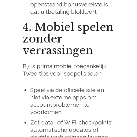
openstaand bonusvereiste is
dat uitbetaling blokkeert.
4. Mobiel spelen
zonder
verrassingen
B7 is prima mobiel toegankelijk.
Twee tips voor soepel spelen:
Speel via de officiële site en
niet via externe apps om
accountproblemen te
voorkomen.
Zet data- of WiFi-checkpoints:
automatische updates of