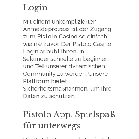
Login
Mit einem unkomplizierten
Anmeldeprozess ist der Zugang
zum
Pistolo Casino
so einfach
wie nie zuvor. Der Pistolo Casino
Login erlaubt Ihnen, in
Sekundenschnelle zu beginnen
und Teil unserer dynamischen
Community zu werden. Unsere
Plattform bietet
Sicherheitsmaßnahmen, um Ihre
Daten zu schützen.
Pistolo App: Spielspaß
für unterwegs