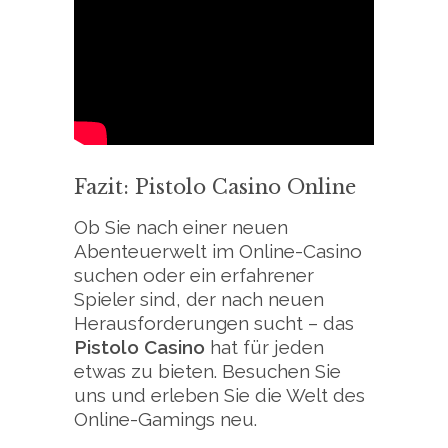
Fazit: Pistolo Casino Online
Ob Sie nach einer neuen
Abenteuerwelt im Online-Casino
suchen oder ein erfahrener
Spieler sind, der nach neuen
Herausforderungen sucht – das
Pistolo Casino
hat für jeden
etwas zu bieten. Besuchen Sie
uns und erleben Sie die Welt des
Online-Gamings neu.