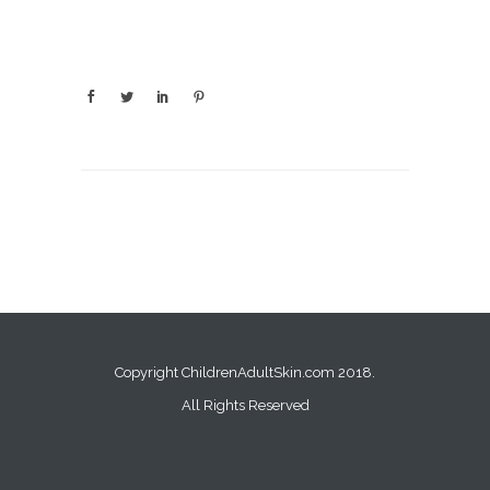
Copyright ChildrenAdultSkin.com 2018.
All Rights Reserved