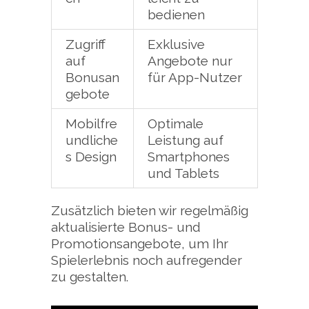
bedienen
Zugriff
Exklusive
auf
Angebote nur
Bonusan
für App-Nutzer
gebote
Mobilfre
Optimale
undliche
Leistung auf
s Design
Smartphones
und Tablets
Zusätzlich bieten wir regelmäßig
aktualisierte Bonus- und
Promotionsangebote, um Ihr
Spielerlebnis noch aufregender
zu gestalten.